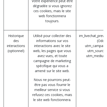
Votre expérience peut être
dégradée si vous ignorez
ces cookies, mais le site
web fonctionnera
toujours.
Historique
Utilisé pour collecter des
im_livechat_previ
des
informations sur vos
(Odoo
interactions
interactions avec le site
utm_campaign
(optionnel)
web, les pages que vous
utm_source 
avez vues, et toute
utm_medium
campagne de marketing
spécifique qui vous a
amené sur le site web.
Nous ne pourrons peut-
être pas vous fournir le
meilleur service si vous
refusez ces cookies, mais
le site web fonctionnera.